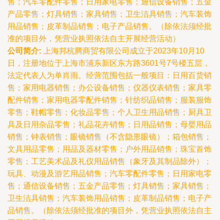
售；汽车零配件零售；日用家电零售；通信设备销售；五金
产品零售；灯具销售；家具销售；卫生洁具销售；汽车装饰
用品销售；皮革制品销售；电子产品销售。（除依法须经批
准的项目外，凭营业执照依法自主开展经营活动）
公司简介:
上海邦杭腾商贸有限公司成立于2023年10月10
日，注册地位于上海市浦东新区东方路3601号7号楼五层，
法定代表人为单肖雨。经营范围包括一般项目：日用百货销
售；家用电器销售；办公设备销售；仪器仪表销售；家具零
配件销售；家用电器零配件销售；针纺织品销售；服装服饰
零售；鞋帽零售；化妆品零售；个人卫生用品销售；厨具卫
具及日用杂品零售；礼品花卉销售；日用品销售；母婴用品
销售；钟表销售；眼镜销售（不含隐形眼镜）；箱包销售；
文具用品零售；用品及器材零售；户外用品销售；珠宝首饰
零售；工艺美术品及礼仪用品销售（象牙及其制品除外）；
玩具、动漫及游艺用品销售；汽车零配件零售；日用家电零
售；通信设备销售；五金产品零售；灯具销售；家具销售；
卫生洁具销售；汽车装饰用品销售；皮革制品销售；电子产
品销售。（除依法须经批准的项目外，凭营业执照依法自主