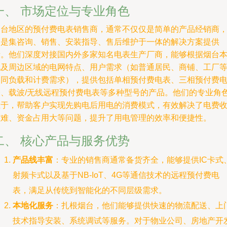
一、 市场定位与专业角色
烟台地区的预付费电表销售商，通常不仅仅是简单的产品经销商
更是集咨询、销售、安装指导、售后维护于一体的解决方案提供
者。他们深度对接国内外多家知名电表生产厂商，能够根据烟台
地及周边区域的电网特点、用户需求（如普通居民、商铺、工厂
不同负载和计费需求），提供包括单相预付费电表、三相预付费
表、载波/无线远程预付费电表等多种型号的产品。他们的专业角
在于，帮助客户实现先购电后用电的消费模式，有效解决了电费
缴难、资金占用大等问题，提升了用电管理的效率和便捷性。
二、 核心产品与服务优势
产品线丰富
：专业的销售商通常备货齐全，能够提供IC卡式
射频卡式以及基于NB-IoT、4G等通信技术的远程预付费电
表，满足从传统到智能化的不同层级需求。
本地化服务
：扎根烟台，他们能够提供快速的物流配送、上
技术指导安装、系统调试等服务。对于物业公司、房地产开