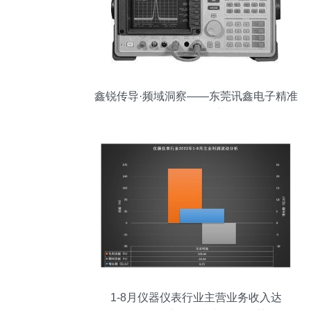
鑫锐传导·频域洞察——东莞讯鑫电子精准
回收HP8564E频谱分析仪
1-8月仪器仪表行业主营业务收入达