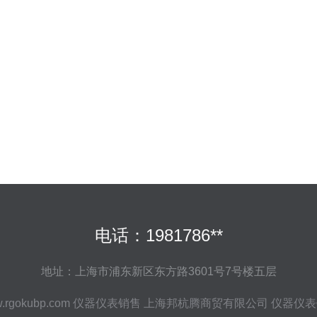
电话：1981786**
地址：上海市浦东新区东方路3601号7号楼五层
.rgokubp.com
仪器仪表销售
上海邦杭腾商贸有限公司
仪器仪表