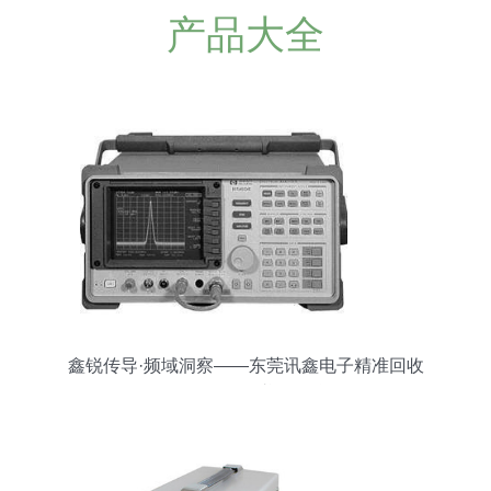
产品大全
鑫锐传导·频域洞察——东莞讯鑫电子精准回收
HP8564E频谱分析仪